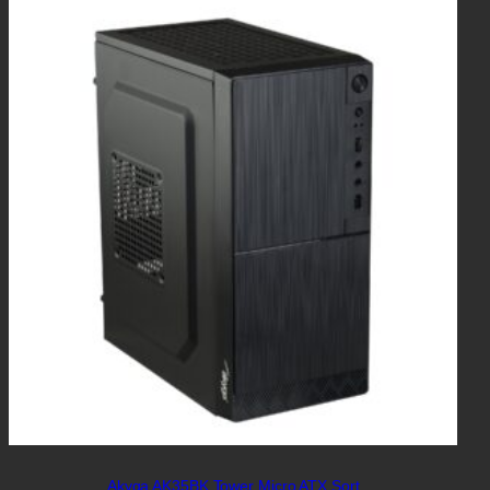
Akyga AK35BK Tower Micro ATX Sort