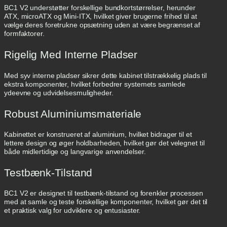
BC1 V2 understøtter forskellige bundkortstørrelser, herunder
t
ATX, microATX og Mini-ITX, hvilket giver brugerne frihed til at
a
vælge deres foretrukne opsætning uden at være begrænset af
n
formfaktorer.
q
u
a
Rigelig Med Interne Pladser
n
t
Med syv interne pladser sikrer dette kabinet tilstrækkelig plads til
i
ekstra komponenter, hvilket forbedrer systemets samlede
t
ydeevne og udvidelsesmuligheder.
y
Robust Aluminiumsmateriale
Kabinettet er konstrueret af aluminium, hvilket bidrager til et
lettere design og øger holdbarheden, hvilket gør det velegnet til
både midlertidige og langvarige anvendelser.
Testbænk-Tilstand
BC1 V2 er designet til testbænk-tilstand og forenkler processen
med at samle og teste forskellige komponenter, hvilket gør det til
et praktisk valg for udviklere og entusiaster.