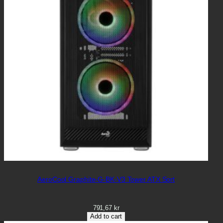
AeroCool Graphite-G-BK-V3 Tower ATX Sort
791,67
kr
Add to cart