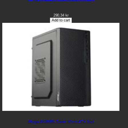
290,34
kr
Add to cart
Akyga AK36BK Tower Micro ATX Sort