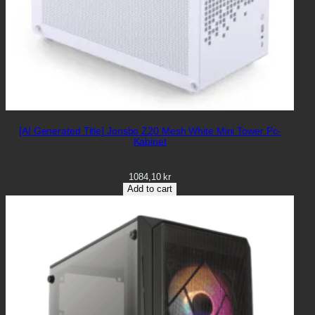
[AI Generated Title] Jonsbo Z20 Mesh White Mini Tower Pc-
Kabinet
1084,10
kr
Add to cart