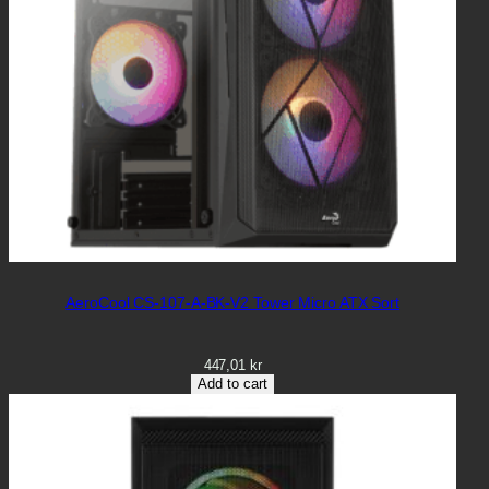
AeroCool CS-107-A-BK-V2 Tower Micro ATX Sort
447,01
kr
Add to cart