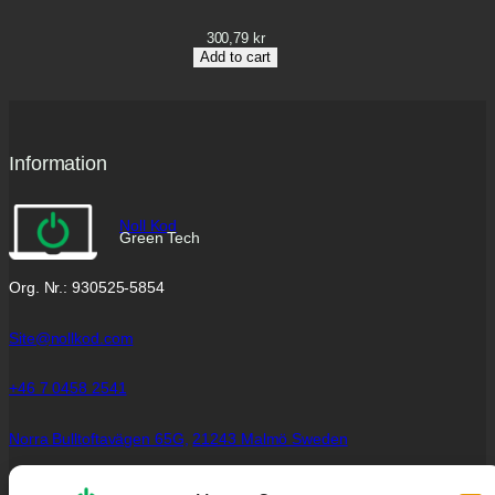
300,79
kr
Add to cart
Information
Noll Kod
Green Tech
Org. Nr.: 930525-5854
Site@nollkod.com
+46 7 0458 2541
Norra Bulltoftavägen 65G,
21243 Malmö Sweden