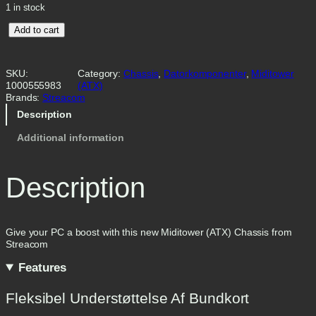
1 in stock
B
Add to cart
C
1
A
SKU:
Category:
Chassis
, 
Datorkomponenter
, 
Miditower
T
1000555983
(ATX)
X
Brands:
Streacom
O
P
Description
E
N
Additional information
B
E
N
Description
C
H
T
A
B
Give your PC a boost with this new Miditower (ATX) Chassis from
L
Streacom
E
Features
V
2
–
Fleksibel Understøttelse Af Bundkort
t
i